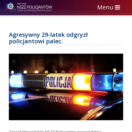
Toggle
Menu
navigation
Agresywny 29-latek odgryzł
policjantowi palec.
Zarząd Wojewódzki NSZZ Policjantów województwa