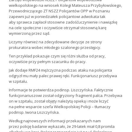
wielkopolskiego na wniosek Kolegi Mateusza Przybyłowskiego,
Przewodniczącego ZT NSZZ Policjantów OPP w Poznaniu
zapewni już w poniedziałek policjantowi adwokata tak
aby sprawca zapłacił stosowne zadośćuczynienie i nawiązkę
na cele społeczne i oczywiście otrzymał stosowną karę
wymierzoną przez sąd.
Liczymy również na zdecydowane decyzje ze strony
prokuratora wobec młodego szalonego przestępcy.
Ten przykład pokazuje czym się różni służba od pracy,
oczywiście przy pełnym szacunku do pracy.
Jak dodaje RMF24 mężczyzna podczas ataku na policjanta
odgryzł mu mały palec prawej ręki. Funkcjonariusz przebywa
w szpitalu.
Informacje te potwierdza podinsp. Liszczyńska. Faktycznie
funkcjonariuszowi został odgryziony fragment palca. Przebywa
on w szpitalu, został objęty należytą opieką i może liczyć
na pełne wsparcie szefa Wielkopolskiej Policji – tłumaczy
podinsp. Iwona Liszczyńska.
Według najnowszych informacji przekazanych nam
przez policję badanie wykazało, że 29-latek miał 0,8 promila