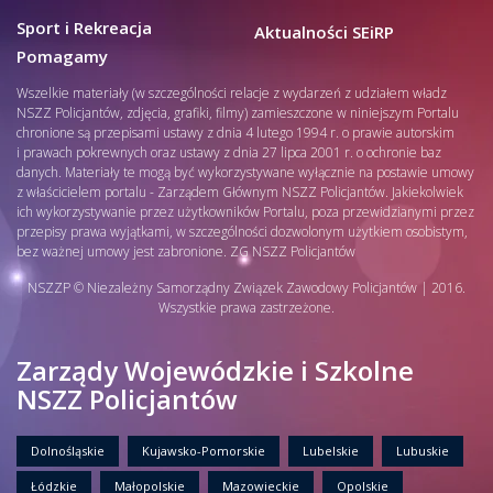
Sport i Rekreacja
Aktualności SEiRP
Pomagamy
Wszelkie materiały (w szczególności relacje z wydarzeń z udziałem władz
NSZZ Policjantów, zdjęcia, grafiki, filmy) zamieszczone w niniejszym Portalu
chronione są przepisami ustawy z dnia 4 lutego 1994 r. o prawie autorskim
i prawach pokrewnych oraz ustawy z dnia 27 lipca 2001 r. o ochronie baz
danych. Materiały te mogą być wykorzystywane wyłącznie na postawie umowy
z właścicielem portalu - Zarządem Głównym NSZZ Policjantów. Jakiekolwiek
ich wykorzystywanie przez użytkowników Portalu, poza przewidzianymi przez
przepisy prawa wyjątkami, w szczególności dozwolonym użytkiem osobistym,
bez ważnej umowy jest zabronione. ZG NSZZ Policjantów
NSZZP © Niezależny Samorządny Związek Zawodowy Policjantów | 2016.
Wszystkie prawa zastrzeżone.
Zarządy Wojewódzkie i Szkolne
NSZZ Policjantów
Dolnośląskie
Kujawsko-Pomorskie
Lubelskie
Lubuskie
Łódzkie
Małopolskie
Mazowieckie
Opolskie