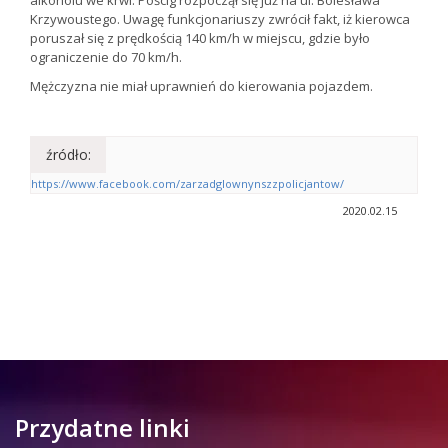
alkoholu we krwi. Pościg rozpoczął się już na ul. Bolesława
Krzywoustego. Uwagę funkcjonariuszy zwrócił fakt, iż kierowca
poruszał się z prędkością 140 km/h w miejscu, gdzie było
ograniczenie do 70 km/h.
Mężczyzna nie miał uprawnień do kierowania pojazdem.
źródło:
https://www.facebook.com/zarzadglownynszzpolicjantow/
2020.02.15
Przydatne linki