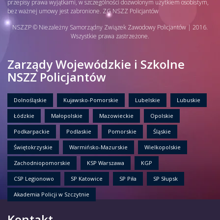
przepisy prawa wyjątkami, w szczególności dozwolonym użytkiem osobistym,
bez ważnej umowy jest zabronione. ZG NSZZ Policjantów
NSZZP © Niezależny Samorządny Związek Zawodowy Policjantów | 2016.
Wszystkie prawa zastrzeżone.
Zarządy Wojewódzkie i Szkolne
NSZZ Policjantów
Dolnośląskie
Kujawsko-Pomorskie
Lubelskie
Lubuskie
Łódzkie
Małopolskie
Mazowieckie
Opolskie
Podkarpackie
Podlaskie
Pomorskie
Śląskie
Świętokrzyskie
Warmińsko-Mazurskie
Wielkopolskie
Zachodniopomorskie
KSP Warszawa
KGP
CSP Legionowo
SP Katowice
SP Piła
SP Słupsk
Akademia Policji w Szczytnie
Kontakt