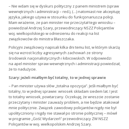
– Nie wdam się w dyskurs polityczny z panem ministrem (spraw
wewnętrznych i administracji – red.), (…) natomiast nie akceptuję
języka, jakiego używa w stosunku do funkcjonariusza policji.
Mam wrażenie, ze pan minister nie przeczytał tego wniosku –
powiedział Andrzej Szary, przewodniczący NSZZ Policjantów
woj. wielkopolskiego w odniesieniu do reakcji na list
związkowców do ministra Błaszczaka.
Policyjni związkowcy napisali kilka dni temu list, w którym skarżą
się na wzrost liczby agresywnych zachowań ze strony
środowisk nacjonalistycznych i kibicowskich. W odpowiedzi
na apel minister spraw wewnętrznych i administracji powiedział,
że to nadużycie.
Szary: jeżeli miałbym być totalny, to w jednej sprawie
– Pan minister używa słów „totalna opozycja”. Jeśli miałbym być
totalny, to w jednej sprawie: wniosek składam siedem lat. I jest
to totalny wniosek, powtarzany. Oczekuję, że wreszcie zostanie
przeczytany i minister zauważy problem, a nie będzie atakował
mnie politycznie. Związek zawodowy policjantów nigdy nie był
upolityczniony i nigdy nie stawał po stronie politycznej – mówił
w programie „Gość Wydarzeń” przewodniczący ZW NSZZ
Policjantów w woj. wielkopolskim Andrzej Szary.