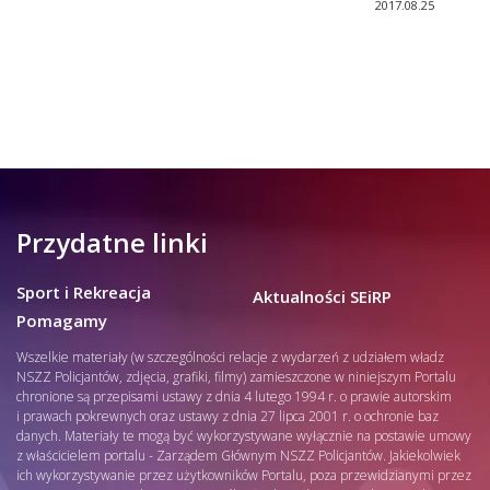
2017.08.25
Przydatne linki
Sport i Rekreacja
Aktualności SEiRP
Pomagamy
Wszelkie materiały (w szczególności relacje z wydarzeń z udziałem władz
NSZZ Policjantów, zdjęcia, grafiki, filmy) zamieszczone w niniejszym Portalu
chronione są przepisami ustawy z dnia 4 lutego 1994 r. o prawie autorskim
i prawach pokrewnych oraz ustawy z dnia 27 lipca 2001 r. o ochronie baz
danych. Materiały te mogą być wykorzystywane wyłącznie na postawie umowy
z właścicielem portalu - Zarządem Głównym NSZZ Policjantów. Jakiekolwiek
ich wykorzystywanie przez użytkowników Portalu, poza przewidzianymi przez