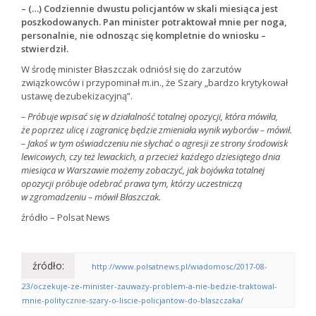
– (…) Codziennie dwustu policjantów w skali miesiąca jest
poszkodowanych. Pan minister potraktował mnie per noga,
personalnie, nie odnosząc się kompletnie do wniosku –
stwierdził.
W środę minister Błaszczak odniósł się do zarzutów
związkowców i przypominał m.in., że Szary „bardzo krytykował
ustawę dezubekizacyjną”.
– Próbuje wpisać się w działalność totalnej opozycji, która mówiła,
że poprzez ulicę i zagranicę będzie zmieniała wynik wyborów – mówił.
– Jakoś w tym oświadczeniu nie słychać o agresji ze strony środowisk
lewicowych, czy też lewackich, a przecież każdego dziesiątego dnia
miesiąca w Warszawie możemy zobaczyć, jak bojówka totalnej
opozycji próbuje odebrać prawa tym, którzy uczestniczą
w zgromadzeniu – mówił Błaszczak.
źródło – Polsat News
źródło:
http://www.polsatnews.pl/wiadomosc/2017-08-
23/oczekuje-ze-minister-zauwazy-problem-a-nie-bedzie-traktowal-
mnie-politycznie-szary-o-liscie-policjantow-do-blaszczaka/