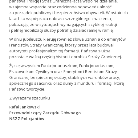
państwa. Policję i Straż Graniczną łączą wspólne działania,
wzajemne wsparcie oraz codzienna odpowiedzialność
za porządek publiczny i bezpieczeństwo obywateli. W ostatnich
latach ta współpraca nabrała szczególnego znaczenia,
pokazując, że w sytuacjach wymagających szybkiej reakcji
i pełnej mobilizacji służby potrafią działać ramię w ramię.
W dniu jubileuszu kieruję również słowa uznania do emerytów
i rencistów Straży Granicznej, którzy przez lata budowali
autorytet i profesjonalizm tej formacji. Państwa służba
pozostaje ważną częścią historii i dorobku Straży Granicznej.
Życzę wszystkim Funkcjonariuszkom, Funkcjonariuszom,
Pracownikom Cywilnym oraz Emerytom i Rencistom Straży
Granicznej bezpiecznej służby, stabilnych warunków pracy,
społecznego szacunku oraz dumy z munduru i formacji, którą
Państwo tworzycie.
Z wyrazami szacunku
Rafał Jankowski
Przewodniczący Zarządu Głównego
NSZZ Policjantów