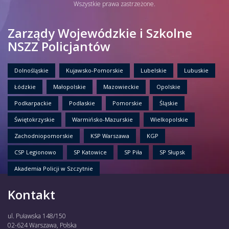
Wszystkie prawa zastrzeżone.
Zarządy Wojewódzkie i Szkolne
NSZZ Policjantów
Dolnośląskie
Kujawsko-Pomorskie
Lubelskie
Lubuskie
Łódzkie
Małopolskie
Mazowieckie
Opolskie
Podkarpackie
Podlaskie
Pomorskie
Śląskie
Świętokrzyskie
Warmińsko-Mazurskie
Wielkopolskie
Zachodniopomorskie
KSP Warszawa
KGP
CSP Legionowo
SP Katowice
SP Piła
SP Słupsk
Akademia Policji w Szczytnie
Kontakt
ul. Puławska 148/150
02-624 Warszawa, Polska