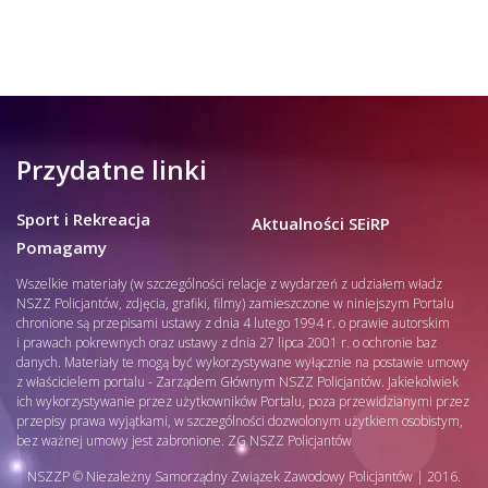
Przydatne linki
Sport i Rekreacja
Aktualności SEiRP
Pomagamy
Wszelkie materiały (w szczególności relacje z wydarzeń z udziałem władz
NSZZ Policjantów, zdjęcia, grafiki, filmy) zamieszczone w niniejszym Portalu
chronione są przepisami ustawy z dnia 4 lutego 1994 r. o prawie autorskim
i prawach pokrewnych oraz ustawy z dnia 27 lipca 2001 r. o ochronie baz
danych. Materiały te mogą być wykorzystywane wyłącznie na postawie umowy
z właścicielem portalu - Zarządem Głównym NSZZ Policjantów. Jakiekolwiek
ich wykorzystywanie przez użytkowników Portalu, poza przewidzianymi przez
przepisy prawa wyjątkami, w szczególności dozwolonym użytkiem osobistym,
bez ważnej umowy jest zabronione. ZG NSZZ Policjantów
NSZZP © Niezależny Samorządny Związek Zawodowy Policjantów | 2016.