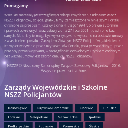
Pomagamy
Wszelkie materiały (w szczególności relacje z wydarzeń z udziałem władz
NSZZ Policjantów, zdjęcia, grafiki, filmy) zamieszczone w niniejszym Portalu
chronione są przepisami ustawy z dnia 4 lutego 1994 r. o prawie autorskim
i prawach pokrewnych oraz ustawy z dnia 27 lipca 2001 r. o ochronie baz
danych. Materiały te mogą być wykorzystywane wyłącznie na postawie umowy
z właścicielem portalu - Zarządem Głównym NSZZ Policjantów. Jakiekolwiek
ich wykorzystywanie przez użytkowników Portalu, poza przewidzianymi przez
przepisy prawa wyjątkami, w szczególności dozwolonym użytkiem osobistym,
bez ważnej umowy jest zabronione. ZG NSZZ Policjantów
NSZZP © Niezależny Samorządny Związek Zawodowy Policjantów | 2016.
Wszystkie prawa zastrzeżone.
Zarządy Wojewódzkie i Szkolne
NSZZ Policjantów
Dolnośląskie
Kujawsko-Pomorskie
Lubelskie
Lubuskie
Łódzkie
Małopolskie
Mazowieckie
Opolskie
Podkarpackie
Podlaskie
Pomorskie
Śląskie