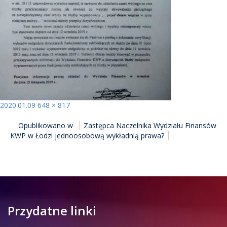
Opublikowano
Pełny
2020.01.09
648 × 817
NAWIGACJA
rozmiar
Opublikowano w
Zastępca Naczelnika Wydziału Finansów
WPISU
KWP w Łodzi jednoosobową wykładnią prawa?
Przydatne linki