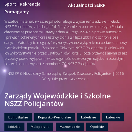
Sport i Rekreacja
Aktualności SEiRP
Pomagamy
Wszelkie materiały (w szczególności relacje z wydarzeń z udziałem władz
NSZZ Policjantów, zdjęcia, grafiki, filmy) zamieszczone w niniejszym Portalu
chronione są przepisami ustawy z dnia 4 lutego 1994 r. o prawie autorskim
i prawach pokrewnych oraz ustawy z dnia 27 lipca 2001 r. o ochronie baz
danych. Materiały te mogą być wykorzystywane wyłącznie na postawie umowy
z właścicielem portalu - Zarządem Głównym NSZZ Policjantów. Jakiekolwiek
ich wykorzystywanie przez użytkowników Portalu, poza przewidzianymi przez
przepisy prawa wyjątkami, w szczególności dozwolonym użytkiem osobistym,
bez ważnej umowy jest zabronione. ZG NSZZ Policjantów
NSZZP © Niezależny Samorządny Związek Zawodowy Policjantów | 2016.
Wszystkie prawa zastrzeżone.
Zarządy Wojewódzkie i Szkolne
NSZZ Policjantów
Dolnośląskie
Kujawsko-Pomorskie
Lubelskie
Lubuskie
Łódzkie
Małopolskie
Mazowieckie
Opolskie