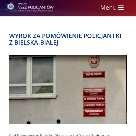
Toggle
Menu
navigation
WYROK ZA POMÓWIENIE POLICJANTKI
Z BIELSKA-BIAŁEJ
Sąd Rejonowy w Bielsku-Białej skazał Pawła Bednarza