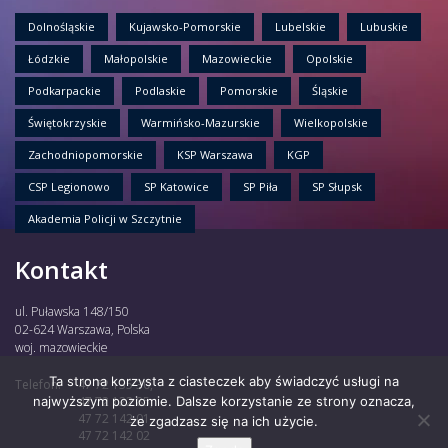
Dolnośląskie
Kujawsko-Pomorskie
Lubelskie
Lubuskie
Łódzkie
Małopolskie
Mazowieckie
Opolskie
Podkarpackie
Podlaskie
Pomorskie
Śląskie
Świętokrzyskie
Warmińsko-Mazurskie
Wielkopolskie
Zachodniopomorskie
KSP Warszawa
KGP
CSP Legionowo
SP Katowice
SP Piła
SP Słupsk
Akademia Policji w Szczytnie
Kontakt
ul. Puławska 148/150
02-624 Warszawa, Polska
woj. mazowieckie
Ta strona korzysta z ciasteczek aby świadczyć usługi na
Telefon:
47 72 135 30,
najwyższym poziomie. Dalsze korzystanie ze strony oznacza,
47 72 122 85,
47 72 142 01,
że zgadzasz się na ich użycie.
47 72 142 02