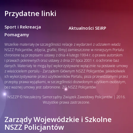
Przydatne linki
Sport i Rekreacja
Aktualności SEiRP
Pomagamy
Wszelkie materiały (w szczególności relacje z wydarzeń z udziałem władz
NSZZ Policjantów, zdjęcia, grafiki, filmy) zamieszczone w niniejszym Portalu
chronione są przepisami ustawy z dnia 4 lutego 1994 r. o prawie autorskim
i prawach pokrewnych oraz ustawy z dnia 27 lipca 2001 r. o ochronie baz
danych. Materiały te mogą być wykorzystywane wyłącznie na postawie umowy
z właścicielem portalu - Zarządem Głównym NSZZ Policjantów. Jakiekolwiek
ich wykorzystywanie przez użytkowników Portalu, poza przewidzianymi przez
przepisy prawa wyjątkami, w szczególności dozwolonym użytkiem osobistym,
bez ważnej umowy jest zabronione. ZG NSZZ Policjantów
NSZZP © Niezależny Samorządny Związek Zawodowy Policjantów | 2016.
Wszystkie prawa zastrzeżone.
Zarządy Wojewódzkie i Szkolne
NSZZ Policjantów