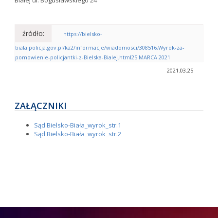
Białej ul. Bogusławskiego 24
źródło:
https://bielsko-
biala.policja.gov.pl/ka2/informacje/wiadomosci/308516,Wyrok-za-
pomowienie-policjantki-z-Bielska-Bialej.html25 MARCA 2021
2021.03.25
ZAŁĄCZNIKI
Sąd Bielsko-Biała_wyrok_str.1
Sąd Bielsko-Biała_wyrok_str.2