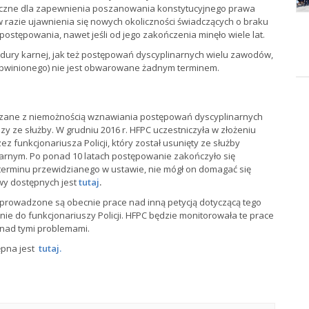
eczne dla zapewnienia poszanowania konstytucyjnego prawa
w razie ujawnienia się nowych okoliczności świadczących o braku
ostępowania, nawet jeśli od jego zakończenia minęło wiele lat.
edury karnej, jak też postępowań dyscyplinarnych wielu zawodów,
bwinionego) nie jest obwarowane żadnym terminem.
ązane z niemożnością wznawiania postępowań dyscyplinarnych
 ze służby. W grudniu 2016 r. HFPC uczestniczyła w złożeniu
 funkcjonariusza Policji, który został usunięty ze służby
arnym. Po ponad 10 latach postępowanie zakończyło się
 terminu przewidzianego w ustawie, nie mógł on domagać się
awy dostępnych jest
tutaj
.
prowadzone są obecnie prace nad inną petycją dotyczącą tego
e do funkcjonariuszy Policji. HFPC będzie monitorowała te prace
 nad tymi problemami.
ępna jest
tutaj.