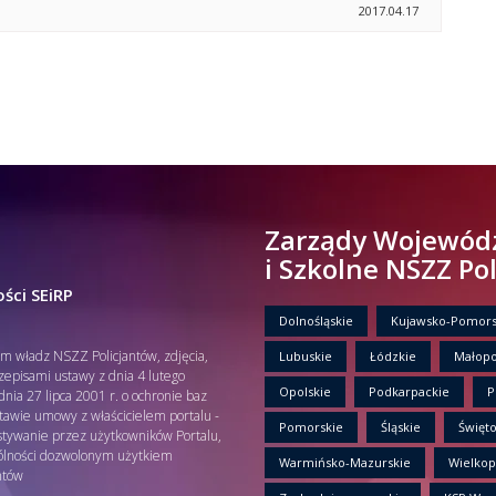
2017.04.17
Zarządy Wojewód
i Szkolne NSZZ Po
ści SEiRP
Dolnośląskie
Kujawsko-Pomors
em władz NSZZ Policjantów, zdjęcia,
Lubuskie
Łódzkie
Małopo
rzepisami ustawy z dnia 4 lutego
Opolskie
Podkarpackie
P
nia 27 lipca 2001 r. o ochronie baz
tawie umowy z właścicielem portalu -
Pomorskie
Śląskie
Święto
tywanie przez użytkowników Portalu,
gólności dozwolonym użytkiem
Warmińsko-Mazurskie
Wielkop
ntów