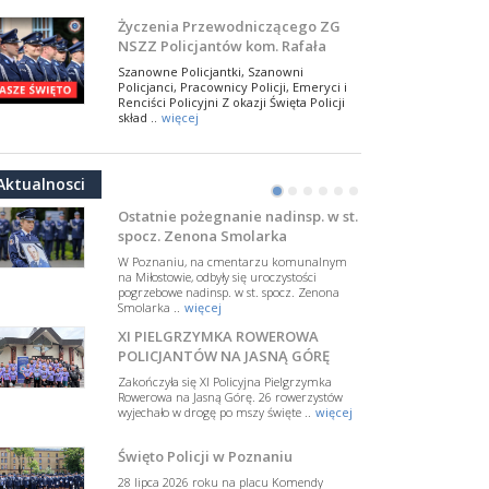
NSZZ Policjantów
Na zaproszenie Zarządu Głównego NSZZ
Życzenia Przewodniczącego ZG
Policjantów w Polsce gościł Rafael Laskowski z
NSZZ Policjantów kom. Rafała
Departamentu Policji w Nowym Jorku, o
Jankowskiego z okazji Święta
..
więcej
Szanowne Policjantki, Szanowni
Policji 2026
Policjanci, Pracownicy Policji, Emeryci i
PAMIĘTAMY I ODDAJMY HOŁD ST.
Renciści Policyjni Z okazji Święta Policji
SIERŻ. MARKOWI SIENICKIEMU
skład ..
więcej
W Biedrusku, pod Tablicą Pamiątkową
NSZZ Policjantów: Policja nie może
poświęconą starszemu sierżantowi Mar
być wciągana w bieżące spory
..
więcej
Aktualnosci
polityczne
•
•
•
•
•
•
W przestrzeni publicznej po raz kolejny
pojawiły się wypowiedzi, które uderzają
Ostatnie pożegnanie nadinsp. w st.
w funkcjonariuszki i funkcjonariuszy
spocz. Zenona Smolarka
Policj ..
więcej
W Poznaniu, na cmentarzu komunalnym
Dodatkowe zarobkowanie
na Miłostowie, odbyły się uroczystości
pogrzebowe nadinsp. w st. spocz. Zenona
policjantów. NSZZP: obecne
Smolarka ..
więcej
rozwiązania wymagają zmian
Do Sejmu trafiła petycja dotycząca
XI PIELGRZYMKA ROWEROWA
zmiany przepisów regulujących
podejmowanie przez policjantów
POLICJANTÓW NA JASNĄ GÓRĘ
dodatkowej pracy zarobkowe ..
więcej
Zakończyła się XI Policyjna Pielgrzymka
Rowerowa na Jasną Górę. 26 rowerzystów
Krok 1. Umorzenie. Krok 2. Walka
wyjechało w drogę po mszy święte ..
więcej
z hejtem
Postępowanie dotyczące interwencji
Święto Policji w Poznaniu
Policji w miejscu zamieszkania red.
Tomasza Sakiewicza zostało umorzone.
28 lipca 2026 roku na placu Komendy