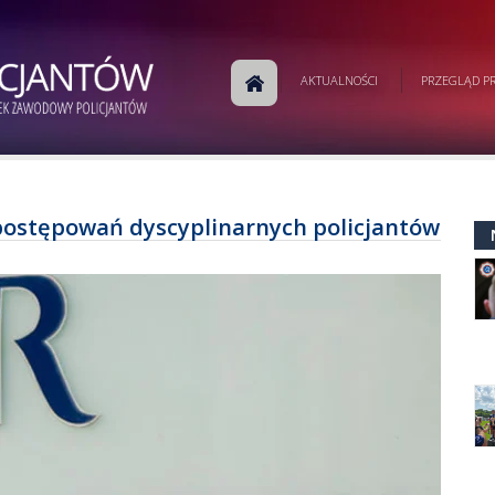
AKTUALNOŚCI
PRZEGLĄD PR
postępowań dyscyplinarnych policjantów