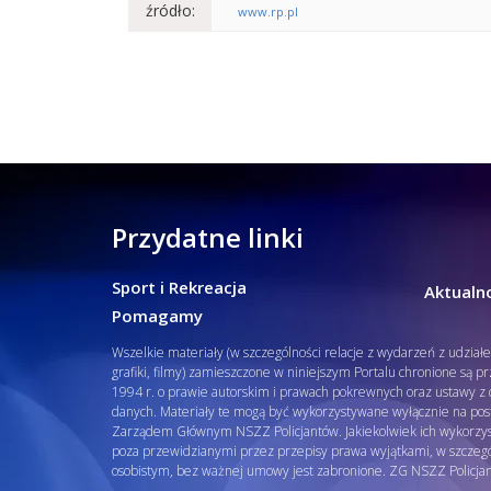
źródło:
www.rp.pl
Przydatne linki
Sport i Rekreacja
Aktualno
Pomagamy
Wszelkie materiały (w szczególności relacje z wydarzeń z udział
grafiki, filmy) zamieszczone w niniejszym Portalu chronione są p
1994 r. o prawie autorskim i prawach pokrewnych oraz ustawy z d
danych. Materiały te mogą być wykorzystywane wyłącznie na pos
Zarządem Głównym NSZZ Policjantów. Jakiekolwiek ich wykorzys
poza przewidzianymi przez przepisy prawa wyjątkami, w szcze
osobistym, bez ważnej umowy jest zabronione. ZG NSZZ Policja