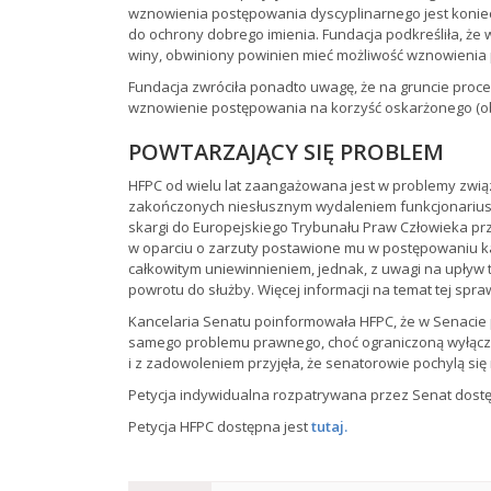
wznowienia postępowania dyscyplinarnego jest koni
do ochrony dobrego imienia. Fundacja podkreśliła, że 
winy, obwiniony powinien mieć możliwość wznowienia p
Fundacja zwróciła ponadto uwagę, że na gruncie proc
wznowienie postępowania na korzyść oskarżonego (o
POWTARZAJĄCY SIĘ PROBLEM
HFPC od wielu lat zaangażowana jest w problemy zwi
zakończonych niesłusznym wydaleniem funkcjonariuszy
skargi do Europejskiego Trybunału Praw Człowieka przez
w oparciu o zarzuty postawione mu w postępowaniu k
całkowitym uniewinnieniem, jednak, z uwagi na upływ
powrotu do służby. Więcej informacji na temat tej spr
Kancelaria Senatu poinformowała HFPC, że w Senacie 
samego problemu prawnego, choć ograniczoną wyłączni
i z zadowoleniem przyjęła, że senatorowie pochylą się
Petycja indywidualna rozpatrywana przez Senat dost
Petycja HFPC dostępna jest
tutaj.