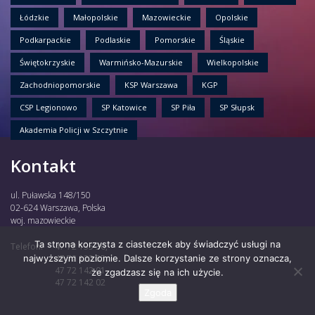
Łódzkie
Małopolskie
Mazowieckie
Opolskie
Podkarpackie
Podlaskie
Pomorskie
Śląskie
Świętokrzyskie
Warmińsko-Mazurskie
Wielkopolskie
Zachodniopomorskie
KSP Warszawa
KGP
CSP Legionowo
SP Katowice
SP Piła
SP Słupsk
Akademia Policji w Szczytnie
Kontakt
ul. Puławska 148/150
02-624 Warszawa, Polska
woj. mazowieckie
Ta strona korzysta z ciasteczek aby świadczyć usługi na
Telefon:
47 72 135 30,
najwyższym poziomie. Dalsze korzystanie ze strony oznacza,
47 72 122 85,
47 72 142 01,
że zgadzasz się na ich użycie.
47 72 142 02
Zgoda