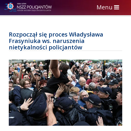
Toggle
Menu
navigation
Rozpoczął się proces Władysława
Frasyniuka ws. naruszenia
nietykalności policjantów