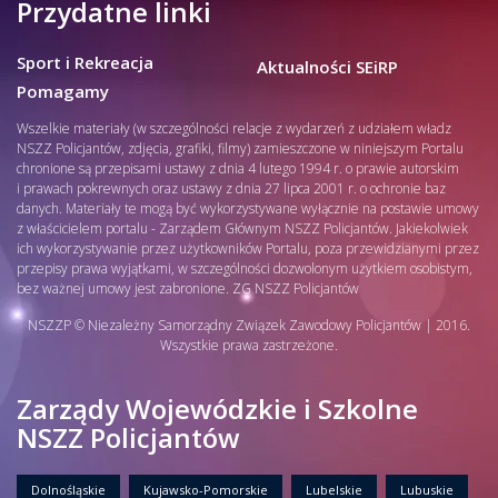
Przydatne linki
Sport i Rekreacja
Aktualności SEiRP
Pomagamy
Wszelkie materiały (w szczególności relacje z wydarzeń z udziałem władz
NSZZ Policjantów, zdjęcia, grafiki, filmy) zamieszczone w niniejszym Portalu
chronione są przepisami ustawy z dnia 4 lutego 1994 r. o prawie autorskim
i prawach pokrewnych oraz ustawy z dnia 27 lipca 2001 r. o ochronie baz
danych. Materiały te mogą być wykorzystywane wyłącznie na postawie umowy
z właścicielem portalu - Zarządem Głównym NSZZ Policjantów. Jakiekolwiek
ich wykorzystywanie przez użytkowników Portalu, poza przewidzianymi przez
przepisy prawa wyjątkami, w szczególności dozwolonym użytkiem osobistym,
bez ważnej umowy jest zabronione. ZG NSZZ Policjantów
NSZZP © Niezależny Samorządny Związek Zawodowy Policjantów | 2016.
Wszystkie prawa zastrzeżone.
Zarządy Wojewódzkie i Szkolne
NSZZ Policjantów
Dolnośląskie
Kujawsko-Pomorskie
Lubelskie
Lubuskie