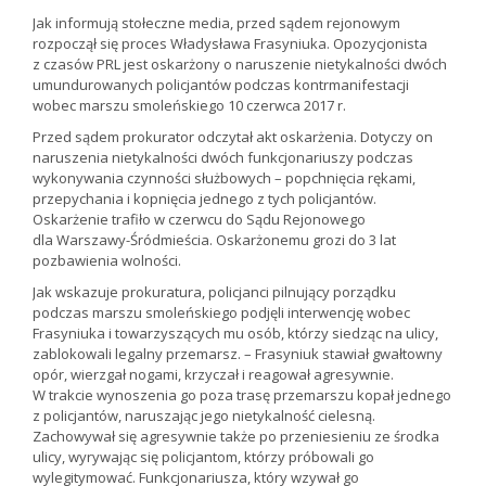
Jak informują stołeczne media, przed sądem rejonowym
rozpoczął się proces Władysława Frasyniuka. Opozycjonista
z czasów PRL jest oskarżony o naruszenie nietykalności dwóch
umundurowanych policjantów podczas kontrmanifestacji
wobec marszu smoleńskiego 10 czerwca 2017 r.
Przed sądem prokurator odczytał akt oskarżenia. Dotyczy on
naruszenia nietykalności dwóch funkcjonariuszy podczas
wykonywania czynności służbowych – popchnięcia rękami,
przepychania i kopnięcia jednego z tych policjantów.
Oskarżenie trafiło w czerwcu do Sądu Rejonowego
dla Warszawy-Śródmieścia. Oskarżonemu grozi do 3 lat
pozbawienia wolności.
Jak wskazuje prokuratura, policjanci pilnujący porządku
podczas marszu smoleńskiego podjęli interwencję wobec
Frasyniuka i towarzyszących mu osób, którzy siedząc na ulicy,
zablokowali legalny przemarsz. – Frasyniuk stawiał gwałtowny
opór, wierzgał nogami, krzyczał i reagował agresywnie.
W trakcie wynoszenia go poza trasę przemarszu kopał jednego
z policjantów, naruszając jego nietykalność cielesną.
Zachowywał się agresywnie także po przeniesieniu ze środka
ulicy, wyrywając się policjantom, którzy próbowali go
wylegitymować. Funkcjonariusza, który wzywał go