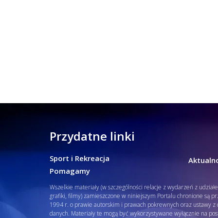
Przydatne linki
Sport i Rekreacja
Aktualno
Pomagamy
Wszelkie materiały (w szczególności relacje z wydarzeń z udział
grafiki, filmy) zamieszczone w niniejszym Portalu chronione są p
1994 r. o prawie autorskim i prawach pokrewnych oraz ustawy z d
danych. Materiały te mogą być wykorzystywane wyłącznie na pos