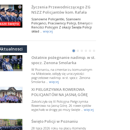
NSZZ Policjantów
Na zaproszenie Zarządu Głównego NSZZ
Życzenia Przewodniczącego ZG
Policjantów w Polsce gościł Rafael Laskowski z
NSZZ Policjantów kom. Rafała
Departamentu Policji w Nowym Jorku, o
Jankowskiego z okazji Święta
..
więcej
Szanowne Policjantki, Szanowni
Policji 2026
Policjanci, Pracownicy Policji, Emeryci i
PAMIĘTAMY I ODDAJMY HOŁD ST.
Renciści Policyjni Z okazji Święta Policji
SIERŻ. MARKOWI SIENICKIEMU
skład ..
więcej
W Biedrusku, pod Tablicą Pamiątkową
NSZZ Policjantów: Policja nie może
poświęconą starszemu sierżantowi Mar
być wciągana w bieżące spory
..
więcej
Aktualnosci
polityczne
•
•
•
•
•
•
W przestrzeni publicznej po raz kolejny
pojawiły się wypowiedzi, które uderzają
Ostatnie pożegnanie nadinsp. w st.
w funkcjonariuszki i funkcjonariuszy
spocz. Zenona Smolarka
Policj ..
więcej
W Poznaniu, na cmentarzu komunalnym
Dodatkowe zarobkowanie
na Miłostowie, odbyły się uroczystości
pogrzebowe nadinsp. w st. spocz. Zenona
policjantów. NSZZP: obecne
Smolarka ..
więcej
rozwiązania wymagają zmian
Do Sejmu trafiła petycja dotycząca
XI PIELGRZYMKA ROWEROWA
zmiany przepisów regulujących
podejmowanie przez policjantów
POLICJANTÓW NA JASNĄ GÓRĘ
dodatkowej pracy zarobkowe ..
więcej
Zakończyła się XI Policyjna Pielgrzymka
Rowerowa na Jasną Górę. 26 rowerzystów
Krok 1. Umorzenie. Krok 2. Walka
wyjechało w drogę po mszy święte ..
więcej
z hejtem
Postępowanie dotyczące interwencji
Święto Policji w Poznaniu
Policji w miejscu zamieszkania red.
Tomasza Sakiewicza zostało umorzone.
28 lipca 2026 roku na placu Komendy