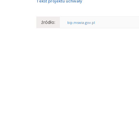
Tekst projektu uchwały
źródło:
bip.mswia.gov.pl