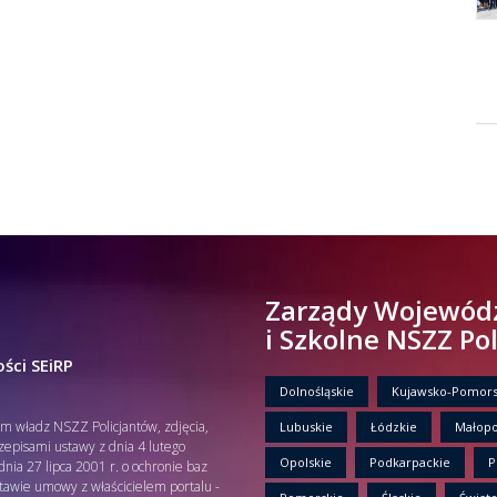
Zarządy Wojewód
i Szkolne NSZZ Po
ści SEiRP
Dolnośląskie
Kujawsko-Pomors
em władz NSZZ Policjantów, zdjęcia,
Lubuskie
Łódzkie
Małopo
rzepisami ustawy z dnia 4 lutego
Opolskie
Podkarpackie
P
nia 27 lipca 2001 r. o ochronie baz
tawie umowy z właścicielem portalu -