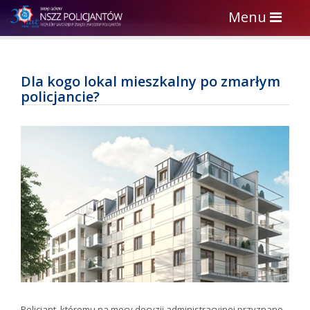
Toggle
Menu
navigation
Dla kogo lokal mieszkalny po zmarłym
policjancie?
Policjant, któremu na mocy decyzji administracyjnej przyznano