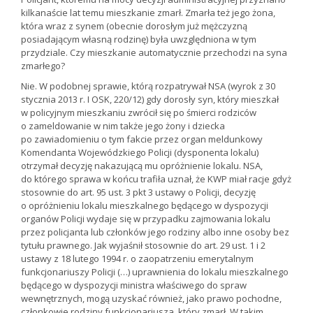
kilkanaście lat temu mieszkanie zmarł. Zmarła też jego żona,
która wraz z synem (obecnie dorosłym już mężczyzną
posiadającym własną rodzinę) była uwzględniona w tym
przydziale. Czy mieszkanie automatycznie przechodzi na syna
zmarłego?
Nie. W podobnej sprawie, którą rozpatrywał NSA (wyrok z 30
stycznia 2013 r. I OSK, 220/12) gdy dorosły syn, który mieszkał
w policyjnym mieszkaniu zwrócił się po śmierci rodziców
o zameldowanie w nim także jego żony i dziecka
po zawiadomieniu o tym fakcie przez organ meldunkowy
Komendanta Wojewódzkiego Policji (dysponenta lokalu)
otrzymał decyzję nakazującą mu opróżnienie lokalu. NSA,
do którego sprawa w końcu trafiła uznał, że KWP miał racje gdyż
stosownie do art. 95 ust. 3 pkt 3 ustawy o Policji, decyzję
o opróżnieniu lokalu mieszkalnego będącego w dyspozycji
organów Policji wydaje się w przypadku zajmowania lokalu
przez policjanta lub członków jego rodziny albo inne osoby bez
tytułu prawnego. Jak wyjaśnił stosownie do art. 29 ust. 1 i 2
ustawy z 18 lutego 1994 r. o zaopatrzeniu emerytalnym
funkcjonariuszy Policji (…) uprawnienia do lokalu mieszkalnego
będącego w dyspozycji ministra właściwego do spraw
wewnętrznych, mogą uzyskać również, jako prawo pochodne,
członkowie rodziny funkcjonariusza, który zmarł. W takim