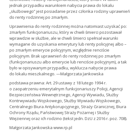
jednak przypadku warunkiem nabycia prawa do lokalu
„służbowego” jest posiadanie przez członka rodziny uprawnień
do renty rodzinnej po zmarłym.
Uprawnienia do renty rodzinnej można natomiast uzyskać po:
zmarłym funkcjonariuszu, który w chwili śmierci pozostawał
wprawdzie w służbie, ale w chwili śmierci spełniał warunki
wymagane do uzyskania emerytury lub renty policyjnej albo –
po zmarłym emerycie policyjnym, względnie renciście
policyjnym. Brak uprawnień do renty rodzinnej po zmarłym
(funkcjonariuszu albo emerycie lub renciście policyjnym), a tak
było w opisywanym przypadku, wyklucza nabycie prawa
do lokalu mieszkalnego. —Małgorzata Jankowska
podstawa prawna: Art. 29 ustawy z 18 lutego 1994 r.
o zaopatrzeniu emerytalnym funkcjonariuszy Policji, Agencji
Bezpieczeństwa Wewnętrznego, Agencji Wywiadu, Służby
Kontrwywiadu Wojskowego, Służby Wywiadu Wojskowego,
Centralnego Biura Antykorupcyjnego, Straży Granicznej, Biura
Ochrony Rządu, Państwowej Straży Pożarnej i Służby
Więziennej oraz ich rodzino (tekst jedn. DzU z 2016 r. poz. 708).
Małgorzata Jankowska www.rp.pl