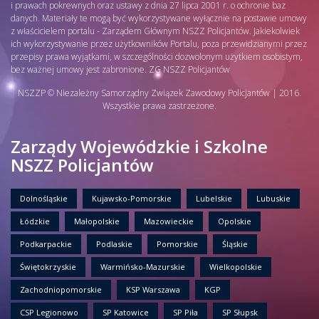
i prawach pokrewnych oraz ustawy z dnia 27 lipca 2001 r. o ochronie baz
danych. Materiały te mogą być wykorzystywane wyłącznie na postawie umowy
z właścicielem portalu - Zarządem Głównym NSZZ Policjantów. Jakiekolwiek
ich wykorzystywanie przez użytkowników Portalu, poza przewidzianymi przez
przepisy prawa wyjątkami, w szczególności dozwolonym użytkiem osobistym,
bez ważnej umowy jest zabronione. ZG NSZZ Policjantów
NSZZP © Niezależny Samorządny Związek Zawodowy Policjantów | 2016.
Wszystkie prawa zastrzeżone.
Zarządy Wojewódzkie i Szkolne
NSZZ Policjantów
Dolnośląskie
Kujawsko-Pomorskie
Lubelskie
Lubuskie
Łódzkie
Małopolskie
Mazowieckie
Opolskie
Podkarpackie
Podlaskie
Pomorskie
Śląskie
Świętokrzyskie
Warmińsko-Mazurskie
Wielkopolskie
Zachodniopomorskie
KSP Warszawa
KGP
CSP Legionowo
SP Katowice
SP Piła
SP Słupsk