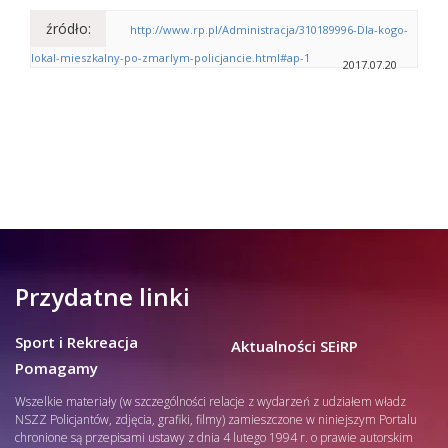
źródło:
http://www.rp.pl/Administracja/310189996-Dla-kogo-
lokal-mieszkalny-po-zmarlym-policjancie.html#ap-1
2017.07.20
Przydatne linki
Sport i Rekreacja
Aktualności SEiRP
Pomagamy
Wszelkie materiały (w szczególności relacje z wydarzeń z udziałem władz
NSZZ Policjantów, zdjęcia, grafiki, filmy) zamieszczone w niniejszym Portalu
chronione są przepisami ustawy z dnia 4 lutego 1994 r. o prawie autorskim