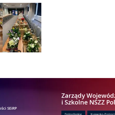
Zarządy Wojewód
i Szkolne NSZZ Po
ści SEiRP
Dolnośląskie
Kujawsko-Pomors