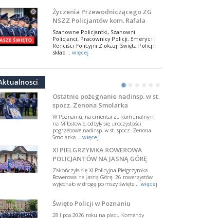
NSZZ Policjantów
Na zaproszenie Zarządu Głównego NSZZ
Życzenia Przewodniczącego ZG
Policjantów w Polsce gościł Rafael Laskowski z
NSZZ Policjantów kom. Rafała
Departamentu Policji w Nowym Jorku, o
Jankowskiego z okazji Święta
..
więcej
Szanowne Policjantki, Szanowni
Policji 2026
Policjanci, Pracownicy Policji, Emeryci i
PAMIĘTAMY I ODDAJMY HOŁD ST.
Renciści Policyjni Z okazji Święta Policji
SIERŻ. MARKOWI SIENICKIEMU
skład ..
więcej
W Biedrusku, pod Tablicą Pamiątkową
NSZZ Policjantów: Policja nie może
poświęconą starszemu sierżantowi Mar
być wciągana w bieżące spory
..
więcej
Aktualnosci
polityczne
•
•
•
•
•
•
W przestrzeni publicznej po raz kolejny
pojawiły się wypowiedzi, które uderzają
Ostatnie pożegnanie nadinsp. w st.
w funkcjonariuszki i funkcjonariuszy
spocz. Zenona Smolarka
Policj ..
więcej
W Poznaniu, na cmentarzu komunalnym
Dodatkowe zarobkowanie
na Miłostowie, odbyły się uroczystości
pogrzebowe nadinsp. w st. spocz. Zenona
policjantów. NSZZP: obecne
Smolarka ..
więcej
rozwiązania wymagają zmian
Do Sejmu trafiła petycja dotycząca
XI PIELGRZYMKA ROWEROWA
zmiany przepisów regulujących
podejmowanie przez policjantów
POLICJANTÓW NA JASNĄ GÓRĘ
dodatkowej pracy zarobkowe ..
więcej
Zakończyła się XI Policyjna Pielgrzymka
Rowerowa na Jasną Górę. 26 rowerzystów
Krok 1. Umorzenie. Krok 2. Walka
wyjechało w drogę po mszy święte ..
więcej
z hejtem
Postępowanie dotyczące interwencji
Święto Policji w Poznaniu
Policji w miejscu zamieszkania red.
Tomasza Sakiewicza zostało umorzone.
28 lipca 2026 roku na placu Komendy