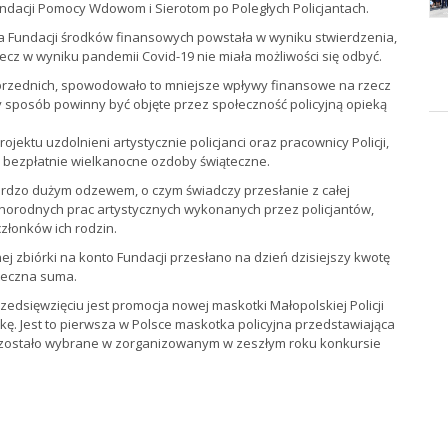
ndacji Pomocy Wdowom i Sierotom po Poległych Policjantach.
la Fundacji środków finansowych powstała w wyniku stwierdzenia,
 rzecz w wyniku pandemii Covid-19 nie miała możliwości się odbyć.
przednich, spowodowało to mniejsze wpływy finansowe na rzecz
y sposób powinny być objęte przez społeczność policyjną opieką
ektu uzdolnieni artystycznie policjanci oraz pracownicy Policji,
i bezpłatnie wielkanocne ozdoby świąteczne.
bardzo dużym odzewem, o czym świadczy przesłanie z całej
norodnych prac artystycznych wykonanych przez policjantów,
członków ich rodzin.
 zbiórki na konto Fundacji przesłano na dzień dzisiejszy kwotę
tateczna suma.
rzedsięwzięciu jest promocja nowej maskotki Małopolskiej Policji
tkę. Jest to pierwsza w Polsce maskotka policyjna przedstawiająca
zostało wybrane w zorganizowanym w zeszłym roku konkursie