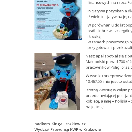
finansowych na rzecz Fu
Inicjatywa pozyskania d
iż wiele inicjatyw na jej
W porównaniu do lat po
osób, które w szczególn
i troską
W ramach powyższego proj
przygotowali i przekazal
Nasz apel spotkał się z 
Małopolski ponad 700 róż
pracowników Policji oraz 
W wyniku przeprowadzonej
10.467,55 i nie jest to os
Istotną kwestią w całym p
przedstawiającej policjan
kobietę, a imię –
Polisia
– 
na jej imię.
nadkom. Kinga Leszkiewicz
Wydział Prewencji KWP w Krakowie