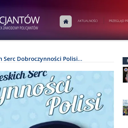
AKTUALNOŚCI
PRZEGLĄD PR
 Serc Dobroczynności Polisi…