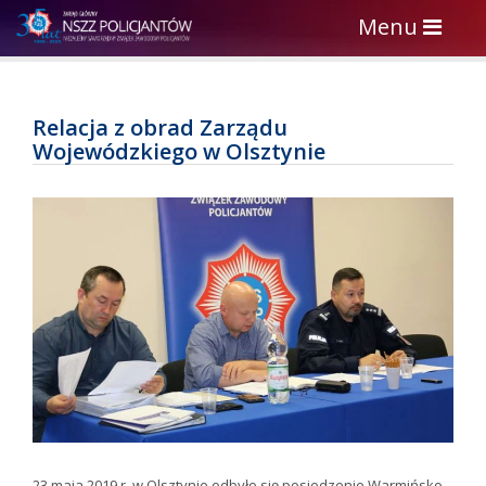
Toggle
Menu
navigation
Relacja z obrad Zarządu
Wojewódzkiego w Olsztynie
23 maja 2019 r. w Olsztynie odbyło się posiedzenie Warmińsko-