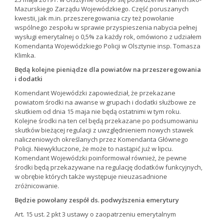
Mazurskiego Zarządu Wojewódzkiego. Część poruszanych
kwestii, jak m.in. przeszeregowania czy też powołanie
wspólnego zespołu w sprawie przyspieszenia nabycia pełnej
wysługi emerytalnej o 0,5% za każdy rok, omówiono z udziałem
Komendanta Wojewódzkiego Policji w Olsztynie insp. Tomasza
Klimka.
Będą kolejne pieniądze dla powiatów na przeszeregowania
i dodatki
Komendant Wojewódzki zapowiedział, że przekazane
powiatom środki na awanse w grupach i dodatki służbowe ze
skutkiem od dnia 15 maja nie będą ostatnimi w tym roku.
Kolejne środki na ten cel będą przekazane po podsumowaniu
skutków bieżącej regulacji z uwzględnieniem nowych stawek
naliczeniowych określanych przez Komendanta Głównego
Policji. Niewykluczone, że może to nastąpić już w lipcu.
Komendant Wojewódzki poinformował również, że pewne
środki będą przekazywane na regulację dodatków funkcyjnych,
w obrębie których także występuje nieuzasadnione
zróżnicowanie.
Będzie powołany zespół ds. podwyższenia emerytury
Art. 15 ust. 2 pkt 3 ustawy o zaopatrzeniu emerytalnym