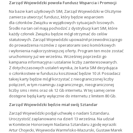
Zarząd Wojewódzki powoła Fundusz Wsparcia i Promocji
Na bazie kart użytkowych SIM, Zarząd Wojewódzki w Olsztynie
zamierza utworzyć fundusz, który będzie wsparciem
dla członków Związku w wyjątkowych sytuacjach losowych.
Środki na tan cel mają pochodzić z dystrybucji kart SIM, które
każdy członek Związku będzie mógł otrzymać do celów
statutowych. Zarząd Wojewódzki upoważnił przewodniczącego
do prowadzenia rozmów z operatorami sieci komórkowych
i wyłonienia najkorzystniejszej oferty. Program ten może zostać
uruchomiony już we wrześniu. Wcześniej poprzedzi go
kampania informacyjna i ustalanie liczby zainteresowanych.
Z dotychczasowych ustaleń wynika, że karta SIM decydująca
o członkostwie w funduszu kosztować będzie 10 zł. Posiadacz
takiej karty będzie mógł korzystać z nieograniczonej liczby
połączeń, w tym roamingu zagranicznego, nieograniczonej
liczby sms i mms oraz ok 12 Gb internetu. W tej samej cenie
dostępne będą karty wyłącznie do internetu z limitem 80 Gb.
Zarząd Wojewódzki będzie miał swój Sztandar
Zarząd Wojewódzki podjął uchwałę o nadani Sztandaru.
Uroczystość zaplanowano na dzień 13 września. Na udział
w Komitecie Honorowym Nadania Sztandaru zgodę wyrazili:
Artur Chojecki, Wojewoda Warmińsko-Mazurski, Gustaw Marek