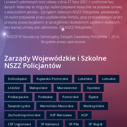
i prawach pokrewnych oraz ustawy z dnia 27 lipca 2001 r. o ochronie baz
danych. Materiały te mogą być wykorzystywane wyłącznie na postawie umowy
z właścicielem portalu - Zarządem Głównym NSZZ Policjantów. Jakiekolwiek
ich wykorzystywanie przez użytkowników Portalu, poza przewidzianymi przez
przepisy prawa wyjątkami, w szczególności dozwolonym użytkiem osobistym,
bez ważnej umowy jest zabronione. ZG NSZZ Policjantów
NSZZP © Niezależny Samorządny Związek Zawodowy Policjantów | 2016.
Wszystkie prawa zastrzeżone.
Zarządy Wojewódzkie i Szkolne
NSZZ Policjantów
Dolnośląskie
Kujawsko-Pomorskie
Lubelskie
Lubuskie
Łódzkie
Małopolskie
Mazowieckie
Opolskie
Podkarpackie
Podlaskie
Pomorskie
Śląskie
Świętokrzyskie
Warmińsko-Mazurskie
Wielkopolskie
Zachodniopomorskie
KSP Warszawa
KGP
CSP Legionowo
SP Katowice
SP Piła
SP Słupsk