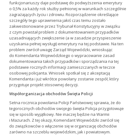
funkcjonariuszy daje podstawę do podwyższenia emerytury
o 0,5% za każdy rok służby pełnionej w warunkach szczególnie
zagrażających życiu i zdrowiu. Rozporządzenie określające
szczegóły tego uprawnienia jakiś czas temu zostało
zakwestionowane przez Trybunał Konstytucyjny w związku
z czym powstał problem z dokumentowaniem przypadków
uzasadniających zwiększenie (a w zasadzie przyspieszenie
uzyskania pełnej wysługi) emerytury na tej podstawie. Na ten
problem zwrócił uwagę Zarząd Wojewódzki, wnioskując
do Komendanta Wojewódzkiego o wypracowanie zasad
dokumentowania takich przypadków i sporządzania na tej
podstawie rocznych informacji zamieszczanych w teczce
osobowej policjanta. Wniosek spotkał się z akceptacją
Komendanta i już wkrótce powołany zostanie zespół, który
przygotuje projekt stosownej decyzji.
Współorganizacja obchodów Święta Policji
Setna rocznica powołania Policji Państwowej sprawia, że do
tegorocznych obchodów swojego święta Policja przygotowuje
się w sposób wyjątkowy. Nie inaczej będzie na Warmii
i Mazurach. Z tej okazji, Komendant Wojewódzki zwrócił się
do związkowców o włączenie się w organizację obchodów
zarówno na szczeblu wojewódzkim, jak i powiatowym.