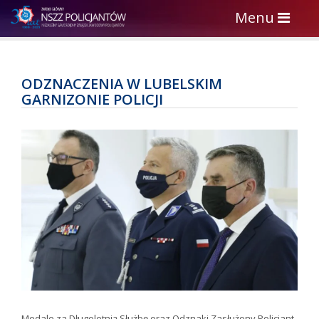
Toggle
Menu
navigation
ODZNACZENIA W LUBELSKIM
GARNIZONIE POLICJI
Medale za Długoletnią Służbę oraz Odznaki Zasłużony Policjant