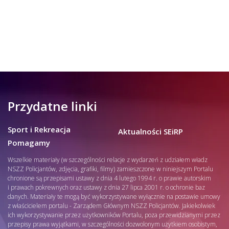
Przydatne linki
Sport i Rekreacja
Aktualności SEiRP
Pomagamy
Wszelkie materiały (w szczególności relacje z wydarzeń z udziałem władz
NSZZ Policjantów, zdjęcia, grafiki, filmy) zamieszczone w niniejszym Portalu
chronione są przepisami ustawy z dnia 4 lutego 1994 r. o prawie autorskim
i prawach pokrewnych oraz ustawy z dnia 27 lipca 2001 r. o ochronie baz
danych. Materiały te mogą być wykorzystywane wyłącznie na postawie umowy
z właścicielem portalu - Zarządem Głównym NSZZ Policjantów. Jakiekolwiek
ich wykorzystywanie przez użytkowników Portalu, poza przewidzianymi przez
przepisy prawa wyjątkami, w szczególności dozwolonym użytkiem osobistym,