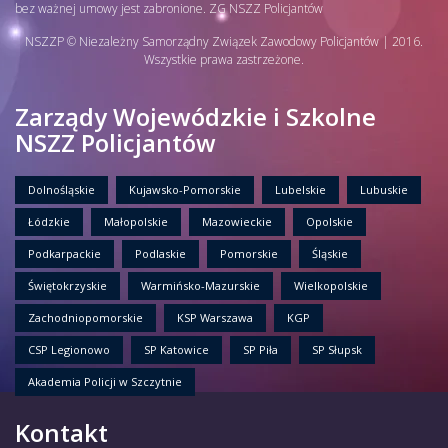
bez ważnej umowy jest zabronione. ZG NSZZ Policjantów
NSZZP © Niezależny Samorządny Związek Zawodowy Policjantów | 2016.
Wszystkie prawa zastrzeżone.
Zarządy Wojewódzkie i Szkolne
NSZZ Policjantów
Dolnośląskie
Kujawsko-Pomorskie
Lubelskie
Lubuskie
Łódzkie
Małopolskie
Mazowieckie
Opolskie
Podkarpackie
Podlaskie
Pomorskie
Śląskie
Świętokrzyskie
Warmińsko-Mazurskie
Wielkopolskie
Zachodniopomorskie
KSP Warszawa
KGP
CSP Legionowo
SP Katowice
SP Piła
SP Słupsk
Akademia Policji w Szczytnie
Kontakt