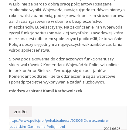
w Lublinie za bardzo dobrą pracę policjantów i osiągane
znakomite wyniki. Wojewoda, nawiązując do trudów minionego
roku i walki z pandemią, podziękował lubelskim stróżom prawa
za ich zaangażowanie w dbanie o bezpieczeństwo
mieszkańców Lubelszczyzny. Na zakończenie Pan Wojewoda
życzył funkcjonariuszom wielkiej satysfakcji zawodowej, która
mierzona jest odbiorem społecznym i podkreślił, że to właśnie
Policja cieszy się jednym z najwyższych wskaźników zaufania
wśród społeczeństwa.
Słowa podziękowania do odznaczonych funkcjonariuszy
skierował również Komendant Wojewódzki Policji w Lublinie –
inspektor Artur Bielecki. Zwracając się do policjantów
Komendant podkreślił, że te odznaczenia są za wzorcowe
i ponadprzeciętne wykonywanie zadań służbowych.
młodszy aspirant Kamil Karbowniczek
źródło:
https://www.policja.pl/pol/aktualnosci/205005,Odznaczenia-w-
Lubelskim-Garnizonie-Policji.html
2021.06.23