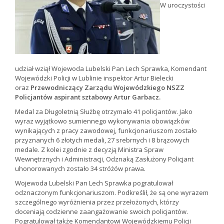
W uroczystości
udział wziął Wojewoda Lubelski Pan Lech Sprawka, Komendant
Wojewódzki Policji w Lublinie inspektor Artur Bielecki
oraz
Przewodniczący Zarządu Wojewódzkiego NSZZ
Policjantów aspirant sztabowy Artur Garbacz.
Medal za Długoletnią Służbę otrzymało 41 policjantów. Jako
wyraz wyjątkowo sumiennego wykonywania obowiązków
wynikających z pracy zawodowej, funkcjonariuszom zostało
przyznanych 6 złotych medali, 27 srebrnych i 8 brązowych
medale. Z kolei zgodnie z decyzją Ministra Spraw
Wewnętrznych i Administracji, Odznaką Zasłużony Policjant
uhonorowanych zostało 34 stróżów prawa.
Wojewoda Lubelski Pan Lech Sprawka pogratulował
odznaczonym funkcjonariuszom. Podkreślił, że są one wyrazem
szczególnego wyróżnienia przez przełożonych, którzy
doceniają codzienne zaangażowanie swoich policjantów.
Pogratulował także Komendantowi Wojewódzkiemu Policji