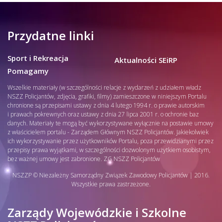
Przydatne linki
Sport i Rekreacja
Aktualności SEiRP
Pomagamy
Wszelkie materiały (w szczególności relacje z wydarzeń z udziałem władz
NSZZ Policjantów, zdjęcia, grafiki, filmy) zamieszczone w niniejszym Portalu
chronione są przepisami ustawy z dnia 4 lutego 1994 r. o prawie autorskim
i prawach pokrewnych oraz ustawy z dnia 27 lipca 2001 r. o ochronie baz
danych. Materiały te mogą być wykorzystywane wyłącznie na postawie umowy
z właścicielem portalu - Zarządem Głównym NSZZ Policjantów. Jakiekolwiek
ich wykorzystywanie przez użytkowników Portalu, poza przewidzianymi przez
przepisy prawa wyjątkami, w szczególności dozwolonym użytkiem osobistym,
bez ważnej umowy jest zabronione. ZG NSZZ Policjantów
NSZZP © Niezależny Samorządny Związek Zawodowy Policjantów | 2016.
Wszystkie prawa zastrzeżone.
Zarządy Wojewódzkie i Szkolne