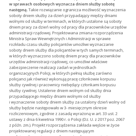
w sprawach osobowych wyznacza dniem służby sobotę
następną.
Takie rozwiązanie ogranicza możliwość wyznaczenia
soboty dniem służby za dzień przypadający między dniami
wolnymi od służby w terminach, w których ustalone są soboty
dniem pracy za dzień wolny od pracy dla pracowników urzędów
administracji rządowej. Projektowana zmiana rozporządzenia
Ministra Spraw Wewnętrznych i Administracji w sprawie
rozkładu czasu służby policjantów umożliwi wyznaczanie
soboty dniem służby dla policjantów w tych samych terminach,
w których wyznaczono sobotę dniem pracy dla pracowników
urzędów administracji rządowej, co umożliwi właściwe
zabezpieczenie realizacji zadań w jednostkach
organizacyjnych Policji, w których pełnią służbę zarówno
policjanci jak również wykonują pracę członkowie korpusu
służby cywilnej i pracownicy niebędący członkami korpusu
służby cywilnej. Ustalenie dniem wolnym od służby dnia
przypadającego między dniami wolnymi od służby
i wyznaczenie soboty dniem służby za ustalony dzień wolny od
służby będzie następowało w 3- miesięcznym okresie
rozliczeniowym, zgodnie z zasadą wyrażoną w art. 33 ust. 2
ustawy z dnia 6 kwietnia 1990 r. o Policji (Dz. U. z 2017 poz. 2067
z późn. zm.). Projekt rozporządzenia zakłada wejście w życie
projektowanej regulacji z dniem następującym