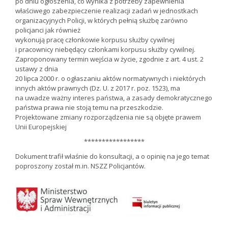
po dniu ogłoszenia, co wynika z potrzeby zapewnienia
właściwego zabezpieczenie realizacji zadań w jednostkach
organizacyjnych Policji, w których pełnią służbę zarówno
policjanci jak również
wykonują pracę członkowie korpusu służby cywilnej
i pracownicy niebędący członkami korpusu służby cywilnej.
Zaproponowany termin wejścia w życie, zgodnie z art. 4 ust. 2
ustawy z dnia
20 lipca 2000 r. o ogłaszaniu aktów normatywnych i niektórych
innych aktów prawnych (Dz. U. z 2017 r. poz. 1523), ma
na uwadze ważny interes państwa, a zasady demokratycznego
państwa prawa nie stoją temu na przeszkodzie.
Projektowane zmiany rozporządzenia nie są objęte prawem
Unii Europejskiej
*****************
Dokument trafił właśnie do konsultacji, a o opinię na jego temat
poproszony został m.in. NSZZ Policjantów.