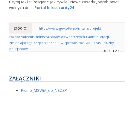
Czytaj także: Policjanci jak cywile? Nowe zasady „odrabiania”
wolnych dni –
Portal Infosecurity24
źródło:
https://www.gov.pl/web/mswia/projekt-
rozporzadzenia-ministra-spraw-wewnetrznych-i-administracji-
zmieniajacego-rozporzadzenie-w-sprawie-rozkladu-czasu-sluzby-
policjantow
2019.01.29
ZAŁĄCZNIKI
Pismo_MSWiA_do_NSZZP