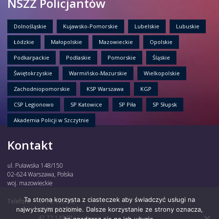
NSZZ Policjantów
Dolnośląskie
Kujawsko-Pomorskie
Lubelskie
Lubuskie
Łódzkie
Małopolskie
Mazowieckie
Opolskie
Podkarpackie
Podlaskie
Pomorskie
Śląskie
Świętokrzyskie
Warmińsko-Mazurskie
Wielkopolskie
Zachodniopomorskie
KSP Warszawa
KGP
CSP Legionowo
SP Katowice
SP Piła
SP Słupsk
Akademia Policji w Szczytnie
Kontakt
ul. Puławska 148/150
02-624 Warszawa, Polska
woj. mazowieckie
Ta strona korzysta z ciasteczek aby świadczyć usługi na
Telefon:
47 72 135 30,
najwyższym poziomie. Dalsze korzystanie ze strony oznacza,
47 72 122 85,
47 72 142 01,