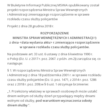
W Biuletynie Informacji Publicznej MSWiA opublikowany został
projekt rozporządzenia Ministra Spraw Wewnętrznych
i Administracji zmieniającego rozporządzenie w sprawie
rozkładu czasu służby policjantów
Projekt z dnia 28 grudnia 2018 r.
ROZPORZĄDZENIE
MINISTRA SPRAW WEWNĘTRZNYCH I ADMINISTRACJI !)
z dnia <data wydania aktu> r.zmieniające rozporządzenie
w sprawie rozkładu czasu służby policjantów.
Na podstawie art. 33 ust. 6 ustawy z dnia 6 kwietnia 1990 r.
o Policji (Dz. U. z 2017 r. poz. 2067. z późn. zm.2)) zarządza się. co
następuje:
§ 1. W rozporządzeniu Ministra Spraw Wewnętrznych
i Administracji z dnia 18 października 2001 r. w sprawie rozkładu
czasu służby policjantów (Dz. U. poz. 1471, z 2014 r. poz. 1286
oraz z 2018 r. poz. 209) w § 6 ust. 1 otrzymuje brzmienie:
„1. Przełożony właściwy w sprawach osobowych może ustalić
dniem wolnym od służby dzień przypadający między dniami
wolnymi od służby,
pod warunkiem wyznaczenia soboty
dniem służby
.”.