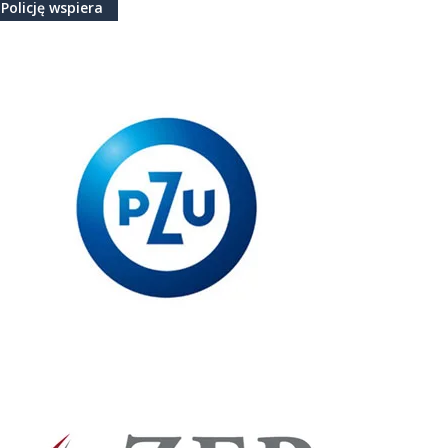
Policję wspiera
magamy i trzymamy linię
niu 03 lipca w godzinach wieczornych w trakcie
eprowadzanej interwencji, sprawca kilkukrotnie postrzelił
zego kolegę policjanta z Bolesławca. Funkcj ..
więcej
magamy Juleczce
niu 24.08.2024 roku w gmachu Komenda Miejska Policji w
inie odbyło się przekazanie promesy dla córki policjanta -
onka NSZZ Policjantów z Komisari ..
więcej
móżmy córeczce zielonogórskiego policjanta