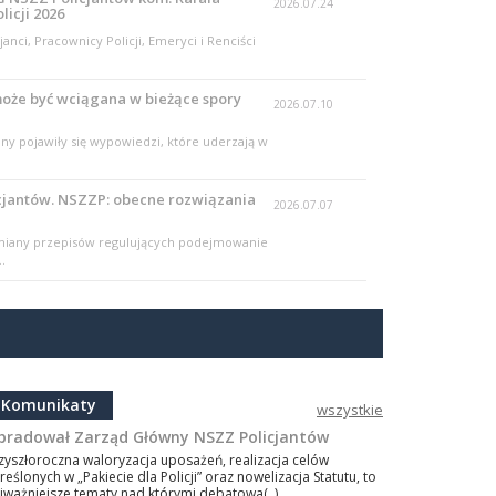
2026.07.24
licji 2026
anci, Pracownicy Policji, Emeryci i Renciści
może być wciągana w bieżące spory
2026.07.10
jny pojawiły się wypowiedzi, które uderzają w
jantów. NSZZP: obecne rozwiązania
2026.07.07
 zmiany przepisów regulujących podejmowanie
.
Komunikaty
wszystkie
bradował Zarząd Główny NSZZ Policjantów
zyszłoroczna waloryzacja uposażeń, realizacja celów
reślonych w „Pakiecie dla Policji” oraz nowelizacja Statutu, to
jważniejsze tematy nad którymi debatowa(..)