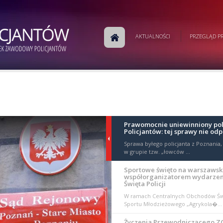
AKTUALNOŚCI
PRZEGLĄD PR
Prawomocnie uniewinniony poli
Policjantów: tej sprawy nie od
Sprawa byłego policjanta z Poznania, 
w grupie tzw. „łowców ...
Sportowe święto na warszawski
współorganizatorem wydarzen
Święta Policji
W ramach Centralnych Obchodów Świę
Sportu Młodzieżowego „Agrykola�...
Życzenia Przewodniczącego ZG