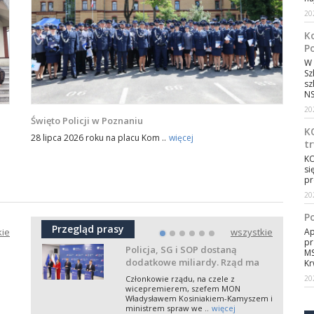
W Policji więcej funkcjonariuszy,
20
mniej odejść. Kadrowe kłopoty to
już historia?
K
t
W 2026 ro ..
więcej
nie
P
W 
Sz
sz
„Mieszkaniówka” vs podatek.
NS(
Resort finansów jednoznacznie
20
o dodatku dla służb MSWiA
e
Funkcjonariusze Policji, Straży
Święto Policji w Poznaniu
Granicznej, Państwowej Straży
K
Pożarnej oraz służb specjalnych, którzy
28 lipca 2026 roku na placu Kom ..
więcej
t
zde ..
więcej
KO
Szef MSWiA przedstawi plan
si
pr
ratunkowy. Co z miliardami
dla służb?
20
0
Szef MSWiA Marcin Kierwiński ma
zaproponować, podczas wtorkowego
P
posiedzenia sejmowej Komisji
Przegląd prasy
Administracji i ..
więcej
kie
wszystkie
Ap
•
•
•
•
•
•
pr
Policja, SG i SOP dostaną
MS
dodatkowe miliardy. Rząd ma
Kr
„Plan B” na środki z SAFE
Członkowie rządu, na czele z
20
wicepremierem, szefem MON
Władysławem Kosiniakiem-Kamyszem i
a
ministrem spraw we ..
więcej
e