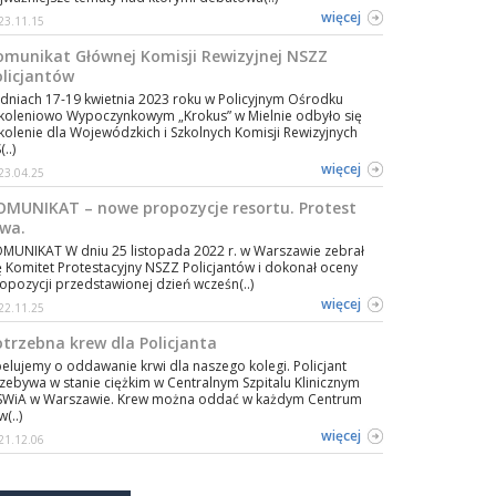
więcej
23.11.15
omunikat Głównej Komisji Rewizyjnej NSZZ
olicjantów
dniach 17-19 kwietnia 2023 roku w Policyjnym Ośrodku
koleniowo Wypoczynkowym „Krokus” w Mielnie odbyło się
kolenie dla Wojewódzkich i Szkolnych Komisji Rewizyjnych
..)
więcej
23.04.25
OMUNIKAT – nowe propozycje resortu. Protest
rwa.
MUNIKAT W dniu 25 listopada 2022 r. w Warszawie zebrał
ę Komitet Protestacyjny NSZZ Policjantów i dokonał oceny
opozycji przedstawionej dzień wcześn(..)
więcej
22.11.25
otrzebna krew dla Policjanta
elujemy o oddawanie krwi dla naszego kolegi. Policjant
zebywa w stanie ciężkim w Centralnym Szpitalu Klinicznym
WiA w Warszawie. Krew można oddać w każdym Centrum
w(..)
więcej
21.12.06