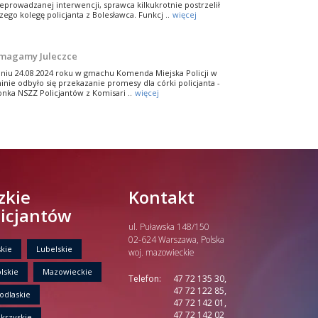
eprowadzanej interwencji, sprawca kilkukrotnie postrzelił
zego kolegę policjanta z Bolesławca. Funkcj ..
więcej
magamy Juleczce
niu 24.08.2024 roku w gmachu Komenda Miejska Policji w
inie odbyło się przekazanie promesy dla córki policjanta -
onka NSZZ Policjantów z Komisari ..
więcej
móżmy córeczce zielonogórskiego policjanta
ra jest córeczką zielonogórskiego policjanta sierżanta
cina Wolniewicza, który pełni służbę Ogniwie Patrolowo-
erwencyjnym. Dziewczynka ma tera ..
więcej
zkie
Kontakt
licjantów
e bądź obojętny!
ul. Puławska 148/150
siaj mł. insp. Andrzej Szary, Przewodniczący ZW NSZZ
icjantów województwa wielkopolskiego wspólnie z st. asp.
02-624 Warszawa, Polska
kie
euszem Przybyłowskim, Wiceprzewodni ..
Lubelskie
więcej
woj. mazowieckie
lskie
Mazowieckie
Telefon:
47 72 135 30,
osna na sportowo i charytatywnie
47 72 122 85,
odlaskie
47 72 142 01,
sna w pełni! Pogoda dopisuje. Warto połączyć przyjemne
47 72 142 02
krzyskie
ożytecznym – ruszyć w plener, a przy okazji wspomóc