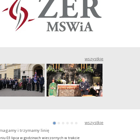
ra jest córeczką zielonogórskiego policjanta sierżanta
cina Wolniewicza, który pełni służbę Ogniwie Patrolowo-
erwencyjnym. Dziewczynka ma tera ..
więcej
e bądź obojętny!
siaj mł. insp. Andrzej Szary, Przewodniczący ZW NSZZ
icjantów województwa wielkopolskiego wspólnie z st. asp.
euszem Przybyłowskim, Wiceprzewodni ..
więcej
wszystkie
osna na sportowo i charytatywnie
sna w pełni! Pogoda dopisuje. Warto połączyć przyjemne
ożytecznym – ruszyć w plener, a przy okazji wspomóc
dację Pomocy W ..
więcej
otkanie z dziećmi policjantów z Ukrainy
edzanie, edukacja i przygoda. Przy takich założeniach
ynęła w Szczecinie czwartkowa wizyta dzieci ukraińskich
icjantów. To kolejna grupa dzieci ..
więcej
XIX. Jasnogórskie Spotkania
Środowiska Policyjnego –
wszystkie
•
•
•
•
•
•
cie milicyjnej rewolty
Galeria Foto
magamy i trzymamy linię
niu 03 lipca w godzinach wieczornych w trakcie