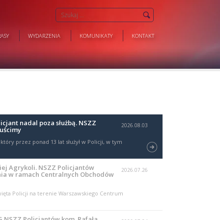
ASY
WYDARZENIA
KOMUNIKATY
KONTAKT
cjant nadal poza służbą. NSZZ
2026.08.03
puścimy
który przez ponad 13 lat służył w Policji, w tym
ej Agrykoli. NSZZ Policjantów
2026.07.26
ia w ramach Centralnych Obchodów
ta Policji na terenie Warszawskiego Centrum
 NSZZ Policjantów kom. Rafała